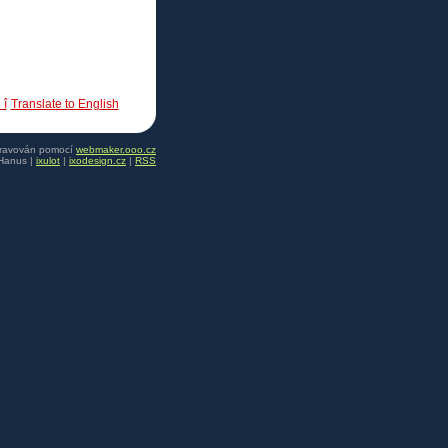
 î
Translate to English
pravován pomocí
webmaker.ooo.cz
Hanus |
ixulot
|
ixodesign.cz
|
RSS