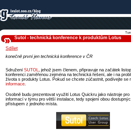
Tue
Sutol - technická konference k produktům Lotus
Sdílet
konečně první jen technická konference v ČR
Sdružení
SUTOL
, jehož jsem členem, připravuje na začátek list
konferenci zaměřenou zejména na technická řešení, ale i na prob
života s produkty Lotus. Pokud se chcete zúčastnit, podívejte se
informace
.
Osobně budu prezentovat využití Lotus Quickru jako nástroje pro 
informací v týmu pro větší instalace, tedy spojení obou dostupnýc
přístupem z jednoho místa.