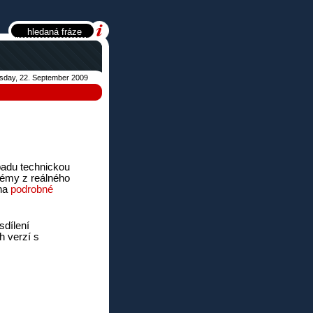
sday, 22. September 2009
opadu technickou
lémy z reálného
 na
podrobné
sdílení
h verzí s