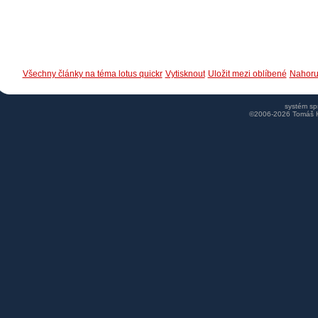
Všechny články na téma lotus quickr
Vytisknout
Uložit mezi oblíbené
Nahoru
systém s
©2006-2026 Tomáš 