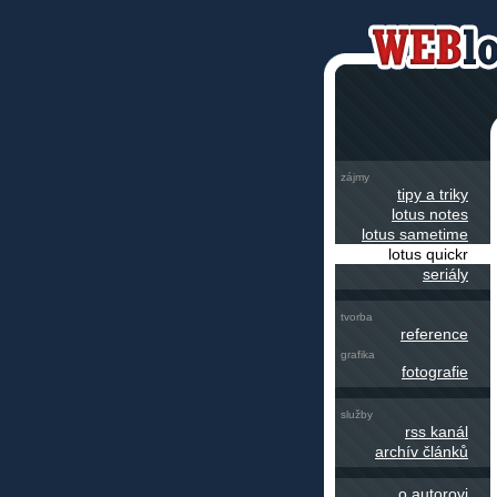
zájmy
tipy a triky
lotus notes
lotus sametime
lotus quickr
seriály
tvorba
reference
grafika
fotografie
služby
rss kanál
archív článků
o autorovi