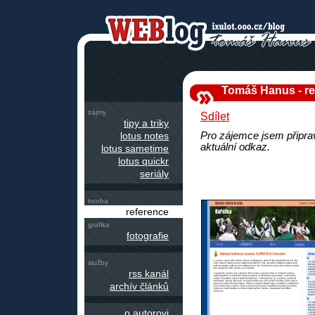
Tomáš Hanus - re
zájmy
Sdílet
tipy a triky
lotus notes
Pro zájemce jsem připrav
aktuální odkaz.
lotus sametime
lotus quickr
seriály
tvorba
reference
grafika
fotografie
služby
rss kanál
archív článků
o autorovi