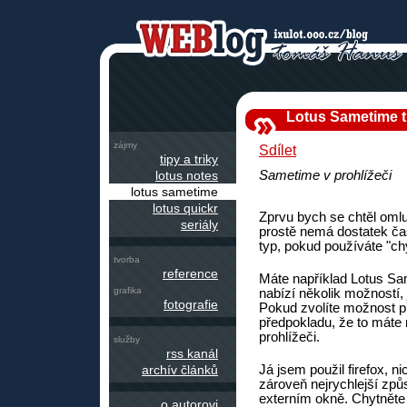
Lotus Sametime t
zájmy
Sdílet
tipy a triky
lotus notes
Sametime v prohlížeči
lotus sametime
lotus quickr
Zprvu bych se chtěl omlu
seriály
prostě nemá dostatek ča
typ, pokud používáte "chy
tvorba
reference
Máte například Lotus Sam
grafika
nabízí několik možností,
fotografie
Pokud zvolíte možnost př
předpokladu, že to máte 
prohlížeči.
služby
rss kanál
archív článků
Já jsem použil firefox, n
zároveň nejrychlejší způ
externím okně. Chytněte 
o autorovi