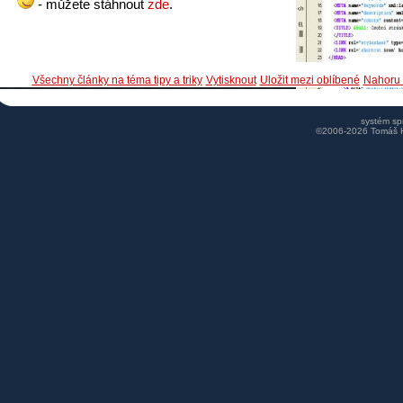
- můžete stáhnout
zde
.
Všechny články na téma tipy a triky
Vytisknout
Uložit mezi oblíbené
Nahoru 
systém s
©2006-2026 Tomáš 