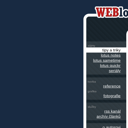
zájmy
tipy a triky
lotus notes
lotus sametime
lotus quickr
seriály
tvorba
reference
grafika
fotografie
služby
rss kanál
archív článků
o autorovi