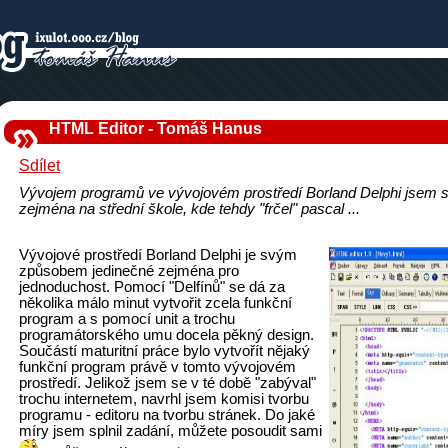
HTML Editor - Tomáš Hanus
Sdílet
Vývojem programů ve vývojovém prostředí Borland Delphi jsem s
zejména na střední škole, kde tehdy "frčel" pascal ...
Vývojové prostředí Borland Delphi je svým
způsobem jedinečné zejména pro
jednoduchost. Pomocí "Delfínů" se dá za
několika málo minut vytvořit zcela funkční
program a s pomocí unit a trochu
programátorského umu docela pěkný design.
Součástí maturitní práce bylo vytvořít nějaký
funkční program právě v tomto vývojovém
prostředí. Jelikož jsem se v té době "zabýval"
trochu internetem, navrhl jsem komisi tvorbu
programu - editoru na tvorbu stránek. Do jaké
míry jsem splnil zadání, můžete posoudit sami