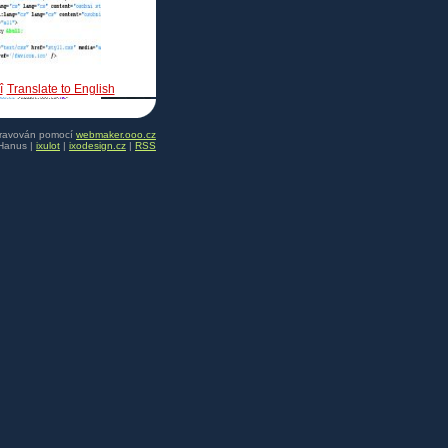
î
Translate to English
pravován pomocí
webmaker.ooo.cz
Hanus |
ixulot
|
ixodesign.cz
|
RSS