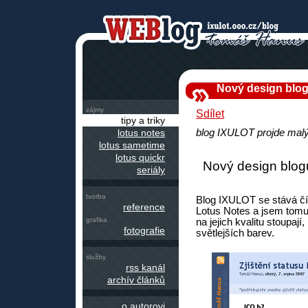
Nový design blo
zájmy
Sdílet
tipy a triky
lotus notes
blog IXULOT projde ma
lotus sametime
lotus quickr
Nový design blo
seriály
tvorba
Blog IXULOT se stává čím
reference
Lotus Notes a jsem tomu
grafika
na jejich kvalitu stoupají
fotografie
světlejších barev.
služby
rss kanál
archív článků
o autorovi