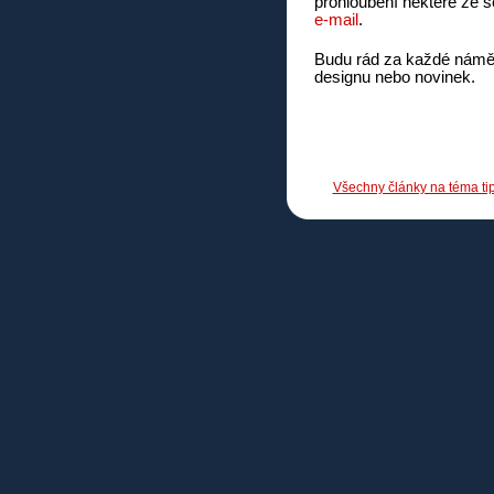
prohloubení některé ze se
e-mail
.
Budu rád za každé náměty
designu nebo novinek.
Všechny články na téma tipy