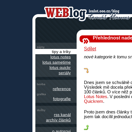
Přehlednost nad
zájmy
Sdílet
tipy a triky
lotus notes
nové kategorie k tomu sn
lotus sametime
lotus quickr
seriály
Dnes jsem se schválně dí
tvorba
Výsledek mě docela překv
reference
100 článků. O více něž p
grafika
Lotus Notes
. V poslední
fotografie
Quickrem
.
služby
Proto jsem dnes články t
rss kanál
jsem tak docílil jednodu
archív článků
o autorovi